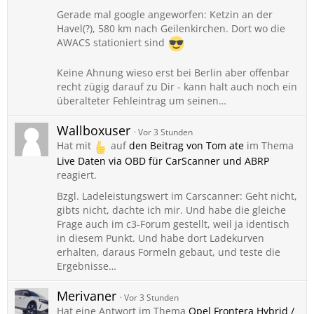
Gerade mal google angeworfen: Ketzin an der
Havel(?), 580 km nach Geilenkirchen. Dort wo die
AWACS stationiert sind
Keine Ahnung wieso erst bei Berlin aber offenbar
recht zügig darauf zu Dir - kann halt auch noch ein
überalteter Fehleintrag um seinen…
Wallboxuser
Vor 3 Stunden
Hat mit
auf
den Beitrag von
Tom ate
im Thema
Live Daten via OBD für CarScanner und ABRP
reagiert.
Bzgl. Ladeleistungswert im Carscanner: Geht nicht,
gibts nicht, dachte ich mir. Und habe die gleiche
Frage auch im c3-Forum gestellt, weil ja identisch
in diesem Punkt. Und habe dort Ladekurven
erhalten, daraus Formeln gebaut, und teste die
Ergebnisse…
Merivaner
Vor 3 Stunden
Hat eine Antwort im Thema
Opel Frontera Hybrid /