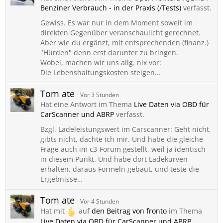
Benziner Verbrauch - in der Praxis (/Tests)
verfasst.
Gewiss. Es war nur in dem Moment soweit im
direkten Gegenüber veranschaulicht gerechnet.
Aber wie du ergänzt, mit entsprechenden (finanz.)
"Hürden" denn erst darunter zu bringen.
Wobei, machen wir uns allg. nix vor:
Die Lebenshaltungskosten steigen…
Tom ate
Vor 3 Stunden
Hat eine Antwort im Thema
Live Daten via OBD für
CarScanner und ABRP
verfasst.
Bzgl. Ladeleistungswert im Carscanner: Geht nicht,
gibts nicht, dachte ich mir. Und habe die gleiche
Frage auch im c3-Forum gestellt, weil ja identisch
in diesem Punkt. Und habe dort Ladekurven
erhalten, daraus Formeln gebaut, und teste die
Ergebnisse…
Tom ate
Vor 4 Stunden
Hat mit
auf
den Beitrag von
fronto
im Thema
Live Daten via OBD für CarScanner und ABRP