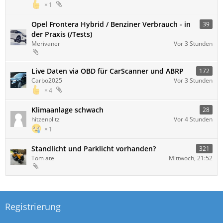
1
Opel Frontera Hybrid / Benziner Verbrauch - in
39
der Praxis (/Tests)
Merivaner
Vor 3 Stunden
Live Daten via OBD für CarScanner und ABRP
172
Carbo2025
Vor 3 Stunden
4
Klimaanlage schwach
28
hitzenplitz
Vor 4 Stunden
1
Standlicht und Parklicht vorhanden?
321
Tom ate
Mittwoch, 21:52
Registrierung