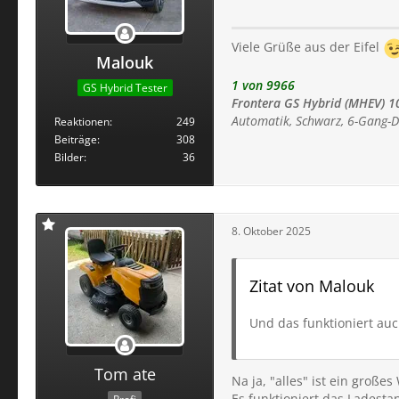
Viele Grüße aus der Eifel
Malouk
1 von 9966
GS Hybrid Tester
Frontera GS Hybrid (MHEV) 1
Automatik, Schwarz, 6-Gang-D
Reaktionen
249
Beiträge
308
Bilder
36
8. Oktober 2025
Zitat von Malouk
Und das funktioniert auc
Tom ate
Na ja, "alles" ist ein großes
Es funktioniert das Ladesta