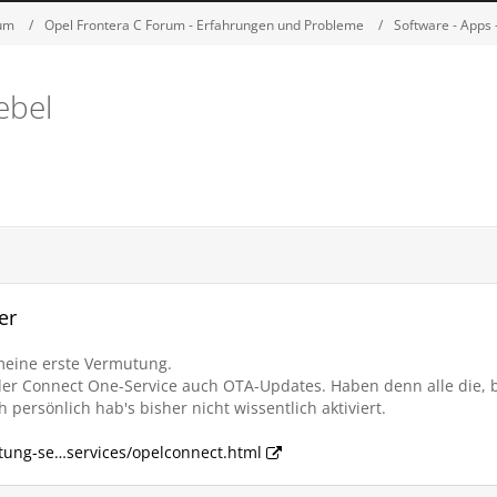
rum
Opel Frontera C Forum - Erfahrungen und Probleme
Software - Apps 
ebel
er
eine erste Vermutung.
er Connect One-Service auch OTA-Updates. Haben denn alle die, b
h persönlich hab's bisher nicht wissentlich aktiviert.
tung-se…services/opelconnect.html