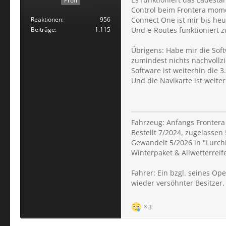
Profi
Control beim Frontera mom
Reaktionen
956
Connect One ist mir bis heut
Beiträge
1.115
Und e-Routes funktioniert z
Übrigens: Habe mir die Sof
zumindest nichts nachvollz
Software ist weiterhin die 3
Und die Navikarte ist weiter
Fahrzeug: Anfangs Frontera
Bestellt 7/2024, zugelassen 
Gewandelt 5/2026 in "Lurchi
Winterpaket & Allwetterreif
Fahrer: Ein bzgl. seines O
wieder versöhnter Besitzer.
3