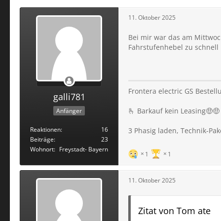
11. Oktober 2025
Bei mir war das am Mittwoc
Fahrstufenhebel zu schnell
Frontera electric GS Bestell
galli781
🫰 Barkauf kein Leasing🤑🤑
Anfänger
Reaktionen
16
3 Phasig laden, Technik-Pa
Beiträge
23
Wohnort
Freystadt- Bayern
1
1
11. Oktober 2025
Zitat von Tom ate