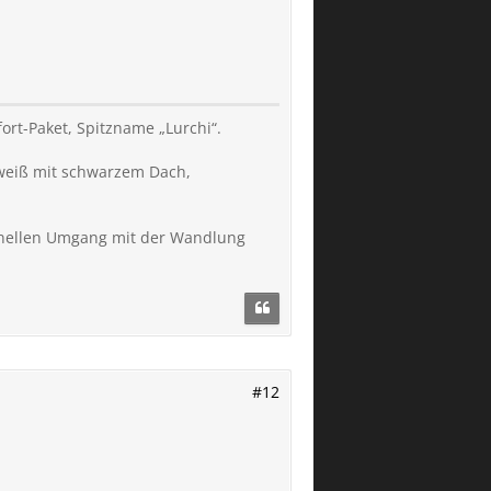
rt-Paket, Spitzname „Lurchi“.
, weiß mit schwarzem Dach,
ionellen Umgang mit der Wandlung
#12