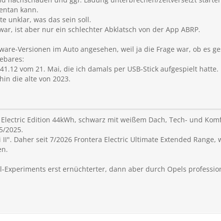
entan kann.
e unklar, was das sein soll.
war, ist aber nur ein schlechter Abklatsch von der App ABRP.
tware-Versionen im Auto angesehen, weil ja die Frage war, ob es g
iebares:
.41.12 vom 21. Mai, die ich damals per USB-Stick aufgespielt hatte.
hin die alte von 2023.
 Electric Edition 44kWh, schwarz mit weißem Dach, Tech- und Komfo
5/2025.
 II". Daher seit 7/2026 Frontera Electric Ultimate Extended Range
en.
pel-Experiments erst ernüchterter, dann aber durch Opels profess