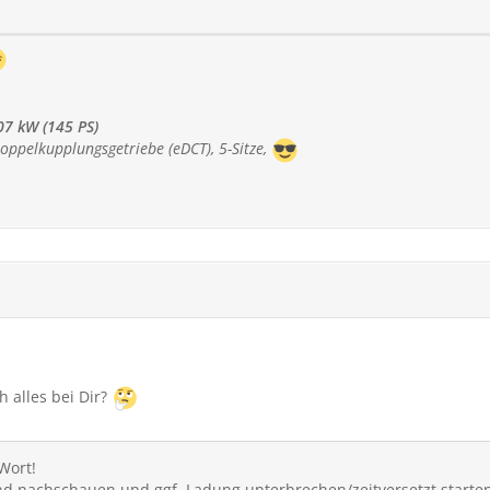
07 kW (145 PS)
oppelkupplungsgetriebe (eDCT), 5-Sitze,
h alles bei Dir?
 Wort!
nd nachschauen und ggf. Ladung unterbrechen/zeitversetzt starten.