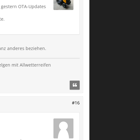
s gestern OTA-Updates
te.
ganz anderes beziehen.
lgen mit Allwetterreifen
#16