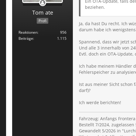
Ein OTA-Update, falls de
beziehen.
Tom ate
Profi
Ja, da hast Du recht. Ich 
darum habe ich wenigstens 
Reaktionen
956
Beiträge
1.115
Spannend, dass wir jetzt sch
Und alle 3 innerhalb von 24
Evtl. doch ein OTA-Update,
Ich habe meinem Händler d
Fehlerspeicher zu analysier
Ist aus meiner Sicht schon 
darf)?
Ich werde berichten!
Fahrzeug: Anfangs Frontera
Bestellt 7/2024, zugelassen 
Gewandelt 5/2026 in "Lurchi