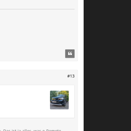
#13
 Das ist ja alles, was e-Remote-