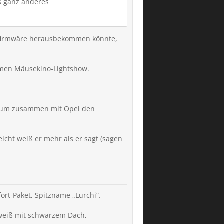
s ganz anderes
eugfirmwäre herausbekommen könnte,
amen Mäusekino-Lightshow.
, um zusammen mit Opel den
eicht weiß er mehr als er sagt (sagen
rt-Paket, Spitzname „Lurchi“.
, weiß mit schwarzem Dach,