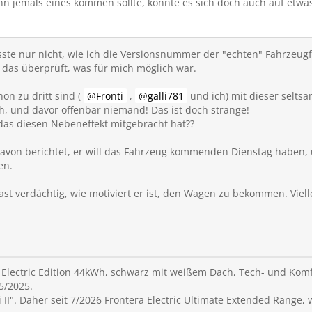
nn jemals eines kommen sollte, könnte es sich doch auch auf etwa
wüsste nur nicht, wie ich die Versionsnummer der "echten" Fahrz
das überprüft, was für mich möglich war.
on zu dritt sind (
Fronti
,
galli781
und ich) mit dieser selts
h, und davor offenbar niemand! Das ist doch strange!
 das diesen Nebeneffekt mitgebracht hat??
avon berichtet, er will das Fahrzeug kommenden Dienstag haben
en.
fast verdächtig, wie motiviert er ist, den Wagen zu bekommen. Viell
 Electric Edition 44kWh, schwarz mit weißem Dach, Tech- und Komfo
5/2025.
 II". Daher seit 7/2026 Frontera Electric Ultimate Extended Range