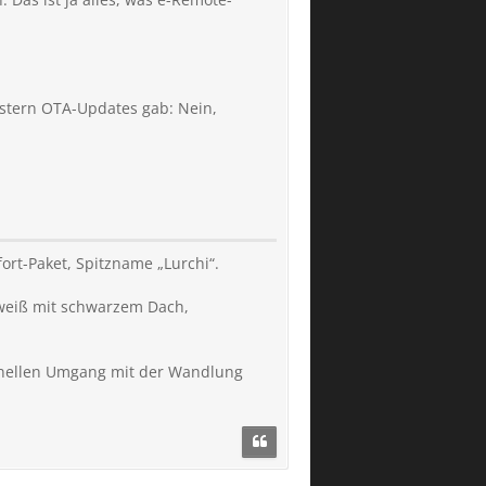
estern OTA-Updates gab: Nein,
rt-Paket, Spitzname „Lurchi“.
, weiß mit schwarzem Dach,
ionellen Umgang mit der Wandlung