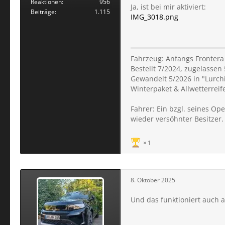
Reaktionen
956
Ja, ist bei mir aktiviert:
Beiträge
1.115
IMG_3018.png
Fahrzeug: Anfangs Frontera
Bestellt 7/2024, zugelassen 
Gewandelt 5/2026 in "Lurchi
Winterpaket & Allwetterreif
Fahrer: Ein bzgl. seines O
wieder versöhnter Besitzer.
1
8. Oktober 2025
Und das funktioniert auch a