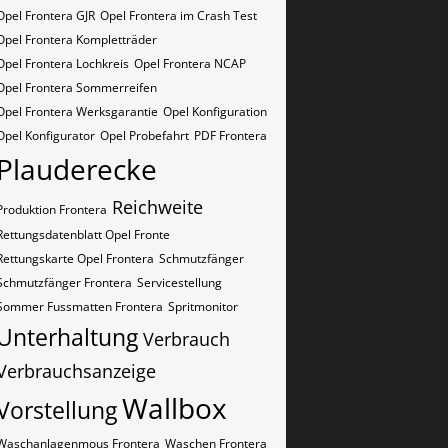
Opel Frontera GJR
Opel Frontera im Crash Test
Opel Frontera Kompletträder
Opel Frontera Lochkreis
Opel Frontera NCAP
Opel Frontera Sommerreifen
Opel Frontera Werksgarantie
Opel Konfiguration
Opel Konfigurator
Opel Probefahrt
PDF Frontera
Plauderecke
Reichweite
Produktion Frontera
Rettungsdatenblatt Opel Fronte
Rettungskarte Opel Frontera
Schmutzfänger
Schmutzfänger Frontera
Servicestellung
Sommer Fussmatten Frontera
Spritmonitor
Unterhaltung
Verbrauch
Verbrauchsanzeige
Wallbox
Vorstellung
Waschanlagenmous Frontera
Waschen Frontera