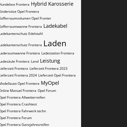
Hybrid
Karosserie
Hundebox Frontera
Kindersitze Opel Frontera
Kofferraumvolumen Opel Fronter
Ladekabel
Kofferraumwanne Frontera
Ladekantenschutz Edelstahl
Laden
Ladekantenschutz Frontera
Laderaumwanne Frontera
Ladestation Frontera
Leistung
Ladesäule Frontera
Land
Lieferzeit Frontera
Lieferzeit Frontera 2023
Lieferzeit Frontera 2024
Lieferzeit Opel Frontera
MyOpel
Modellauto Opel Frontera
Online Manuel Frontera
Opel Forum
Opel Frontera Allwetterreifen
Opel Frontera Crashtest
Opel Frontera Fahrwerk techn
Opel Frontera Forum
Opel Frontera Ganzjahresreifen