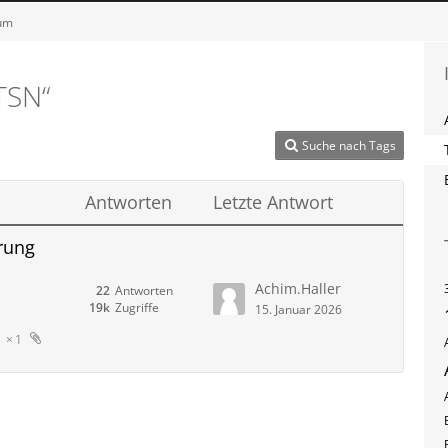
rum
 TSN“
Suche nach Tags
Antworten
Letzte Antwort
rung
Achim.Haller
22
Antworten
19k
Zugriffe
15. Januar 2026
1