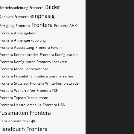
Bilder
Betriebsanleitung Frontera
einphasig
Dachlast Frontera
Frontera
Fertigung Frontera
Frontera AHK
Frontera Anhängelast
Frontera Anhängerkupplung
Frontera Ausstattung
Frontera Forum
Frontera Kompletträder
Frontera Konfiguration
Frontera Konfigurator
Frontera Lochkreis
Frontera Modelljahreswechsel
Frontera Probefahrt
Frontera Sommerreifen
Frontera Stützlast
Frontera Winterkompletträder
Frontera Winterreifen
Frontera​​​​ TSN
Frontera​​​​ Typschlüsselnumme
Frontera​​​​​ Herstellerschlüs
Frontera​​​​​ HSN
Fussmatten Frontera
Ganzjahresreifen
GJR
Handbuch Frontera