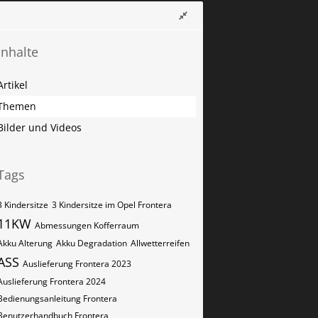
Inhalte
Artikel
Themen
Bilder und Videos
Tags
3 Kindersitze
3 Kindersitze im Opel Frontera
11KW
Abmessungen Kofferraum
Akku Alterung
Akku Degradation
Allwetterreifen
ASS
Auslieferung Frontera 2023
Auslieferung Frontera 2024
Bedienungsanleitung Frontera
Benutzerhandbuch Frontera