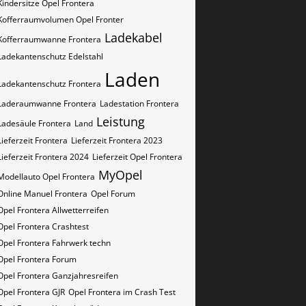
Kindersitze Opel Frontera
Kofferraumvolumen Opel Fronter
Ladekabel
Kofferraumwanne Frontera
Ladekantenschutz Edelstahl
Laden
Ladekantenschutz Frontera
Laderaumwanne Frontera
Ladestation Frontera
Leistung
Ladesäule Frontera
Land
Lieferzeit Frontera
Lieferzeit Frontera 2023
Lieferzeit Frontera 2024
Lieferzeit Opel Frontera
MyOpel
Modellauto Opel Frontera
Online Manuel Frontera
Opel Forum
Opel Frontera Allwetterreifen
Opel Frontera Crashtest
Opel Frontera Fahrwerk techn
Opel Frontera Forum
Opel Frontera Ganzjahresreifen
Opel Frontera GJR
Opel Frontera im Crash Test