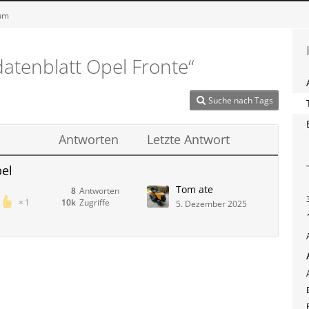
rum
tenblatt Opel Fronte“
Suche nach Tags
Antworten
Letzte Antwort
pel
Tom ate
8
Antworten
10k
Zugriffe
1
5. Dezember 2025