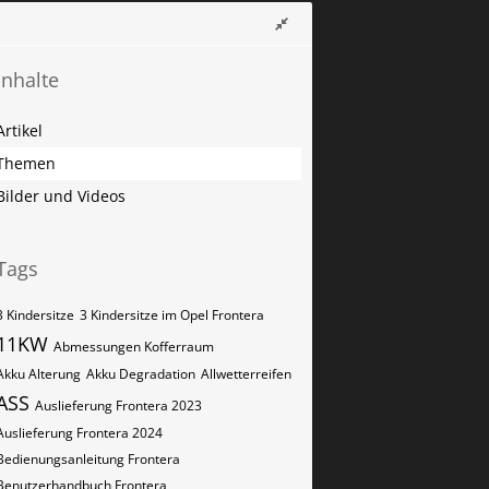
Inhalte
Artikel
Themen
Bilder und Videos
Tags
3 Kindersitze
3 Kindersitze im Opel Frontera
11KW
Abmessungen Kofferraum
Akku Alterung
Akku Degradation
Allwetterreifen
ASS
Auslieferung Frontera 2023
Auslieferung Frontera 2024
Bedienungsanleitung Frontera
Benutzerhandbuch Frontera