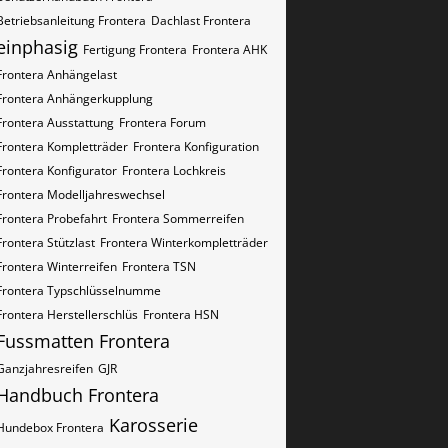
Betriebsanleitung Frontera
Dachlast Frontera
einphasig
Fertigung Frontera
Frontera AHK
Frontera Anhängelast
Frontera Anhängerkupplung
Frontera Ausstattung
Frontera Forum
Frontera Kompletträder
Frontera Konfiguration
Frontera Konfigurator
Frontera Lochkreis
Frontera Modelljahreswechsel
Frontera Probefahrt
Frontera Sommerreifen
Frontera Stützlast
Frontera Winterkompletträder
Frontera Winterreifen
Frontera​​​​ TSN
Frontera​​​​ Typschlüsselnumme
Frontera​​​​​ Herstellerschlüs
Frontera​​​​​ HSN
Fussmatten Frontera
Ganzjahresreifen
GJR
Handbuch Frontera
Karosserie
Hundebox Frontera