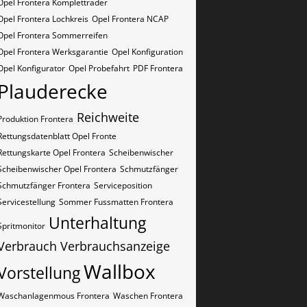
Opel Frontera Kompletträder
Opel Frontera Lochkreis
Opel Frontera NCAP
Opel Frontera Sommerreifen
Opel Frontera Werksgarantie
Opel Konfiguration
Opel Konfigurator
Opel Probefahrt
PDF Frontera
Plauderecke
Reichweite
Produktion Frontera
Rettungsdatenblatt Opel Fronte
Rettungskarte Opel Frontera
Scheibenwischer
Scheibenwischer Opel​ Frontera
Schmutzfänger
Schmutzfänger Frontera
Serviceposition
Servicestellung
Sommer Fussmatten Frontera
Unterhaltung
Spritmonitor
Verbrauch
Verbrauchsanzeige
Wallbox
Vorstellung
Waschanlagenmous Frontera
Waschen Frontera