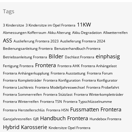
Tags
11KW
3 Kindersitze
3 Kindersitze im Opel Frontera
Abmessungen Kofferraum
Akku Alterung
Akku Degradation
Allwetterreifen
ASS
Auslieferung Frontera 2023
Auslieferung Frontera 2024
Bedienungsanleitung Frontera
Benutzerhandbuch Frontera
Bilder
einphasig
Betriebsanleitung Frontera
Dachlast Frontera
Frontera
Fertigung Frontera
Frontera AHK
Frontera Anhängelast
Frontera Anhängerkupplung
Frontera Ausstattung
Frontera Forum
Frontera Kompletträder
Frontera Konfiguration
Frontera Konfigurator
Frontera Lochkreis
Frontera Modelljahreswechsel
Frontera Probefahrt
Frontera Sommerreifen
Frontera Stützlast
Frontera Winterkompletträder
Frontera Winterreifen
Frontera​​​​ TSN
Frontera​​​​ Typschlüsselnumme
Fussmatten Frontera
Frontera​​​​​ Herstellerschlüs
Frontera​​​​​ HSN
Handbuch Frontera
Ganzjahresreifen
GJR
Hundebox Frontera
Hybrid
Karosserie
Kindersitze Opel Frontera