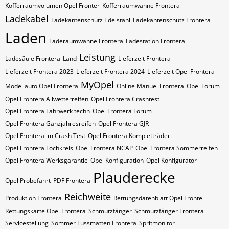
Kofferraumvolumen Opel Fronter
Kofferraumwanne Frontera
Ladekabel
Ladekantenschutz Edelstahl
Ladekantenschutz Frontera
Laden
Laderaumwanne Frontera
Ladestation Frontera
Leistung
Ladesäule Frontera
Land
Lieferzeit Frontera
Lieferzeit Frontera 2023
Lieferzeit Frontera 2024
Lieferzeit Opel Frontera
MyOpel
Modellauto Opel Frontera
Online Manuel Frontera
Opel Forum
Opel Frontera Allwetterreifen
Opel Frontera Crashtest
Opel Frontera Fahrwerk techn
Opel Frontera Forum
Opel Frontera Ganzjahresreifen
Opel Frontera GJR
Opel Frontera im Crash Test
Opel Frontera Kompletträder
Opel Frontera Lochkreis
Opel Frontera NCAP
Opel Frontera Sommerreifen
Opel Frontera Werksgarantie
Opel Konfiguration
Opel Konfigurator
Plauderecke
Opel Probefahrt
PDF Frontera
Reichweite
Produktion Frontera
Rettungsdatenblatt Opel Fronte
Rettungskarte Opel Frontera
Schmutzfänger
Schmutzfänger Frontera
Servicestellung
Sommer Fussmatten Frontera
Spritmonitor