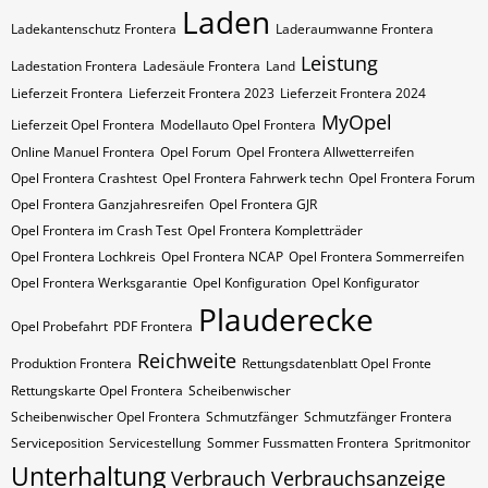
Laden
Ladekantenschutz Frontera
Laderaumwanne Frontera
Leistung
Ladestation Frontera
Ladesäule Frontera
Land
Lieferzeit Frontera
Lieferzeit Frontera 2023
Lieferzeit Frontera 2024
MyOpel
Lieferzeit Opel Frontera
Modellauto Opel Frontera
Online Manuel Frontera
Opel Forum
Opel Frontera Allwetterreifen
Opel Frontera Crashtest
Opel Frontera Fahrwerk techn
Opel Frontera Forum
Opel Frontera Ganzjahresreifen
Opel Frontera GJR
Opel Frontera im Crash Test
Opel Frontera Kompletträder
Opel Frontera Lochkreis
Opel Frontera NCAP
Opel Frontera Sommerreifen
Opel Frontera Werksgarantie
Opel Konfiguration
Opel Konfigurator
Plauderecke
Opel Probefahrt
PDF Frontera
Reichweite
Produktion Frontera
Rettungsdatenblatt Opel Fronte
Rettungskarte Opel Frontera
Scheibenwischer
Scheibenwischer Opel​ Frontera
Schmutzfänger
Schmutzfänger Frontera
Serviceposition
Servicestellung
Sommer Fussmatten Frontera
Spritmonitor
Unterhaltung
Verbrauch
Verbrauchsanzeige