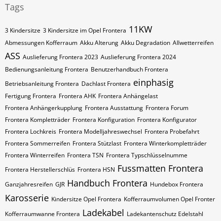
Tags
11KW
3 Kindersitze
3 Kindersitze im Opel Frontera
Abmessungen Kofferraum
Akku Alterung
Akku Degradation
Allwetterreifen
ASS
Auslieferung Frontera 2023
Auslieferung Frontera 2024
Bedienungsanleitung Frontera
Benutzerhandbuch Frontera
einphasig
Betriebsanleitung Frontera
Dachlast Frontera
Fertigung Frontera
Frontera AHK
Frontera Anhängelast
Frontera Anhängerkupplung
Frontera Ausstattung
Frontera Forum
Frontera Kompletträder
Frontera Konfiguration
Frontera Konfigurator
Frontera Lochkreis
Frontera Modelljahreswechsel
Frontera Probefahrt
Frontera Sommerreifen
Frontera Stützlast
Frontera Winterkompletträder
Frontera Winterreifen
Frontera​​​​ TSN
Frontera​​​​ Typschlüsselnumme
Fussmatten Frontera
Frontera​​​​​ Herstellerschlüs
Frontera​​​​​ HSN
Handbuch Frontera
Ganzjahresreifen
GJR
Hundebox Frontera
Karosserie
Kindersitze Opel Frontera
Kofferraumvolumen Opel Fronter
Ladekabel
Kofferraumwanne Frontera
Ladekantenschutz Edelstahl