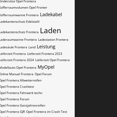
Kindersitze Opel Frontera
Kofferraumvolumen Opel Fronter
Ladekabel
Kofferraumwanne Frontera
Ladekantenschutz Edelstahl
Laden
Ladekantenschutz Frontera
Laderaumwanne Frontera
Ladestation Frontera
Leistung
Ladesäule Frontera
Land
Lieferzeit Frontera
Lieferzeit Frontera 2023
Lieferzeit Frontera 2024
Lieferzeit Opel Frontera
MyOpel
Modellauto Opel Frontera
Online Manuel Frontera
Opel Forum
Opel Frontera Allwetterreifen
Opel Frontera Crashtest
Opel Frontera Fahrwerk techn
Opel Frontera Forum
Opel Frontera Ganzjahresreifen
Opel Frontera GJR
Opel Frontera im Crash Test