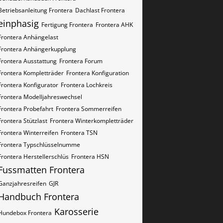
Betriebsanleitung Frontera
Dachlast Frontera
einphasig
Fertigung Frontera
Frontera AHK
Frontera Anhängelast
Frontera Anhängerkupplung
Frontera Ausstattung
Frontera Forum
Frontera Kompletträder
Frontera Konfiguration
Frontera Konfigurator
Frontera Lochkreis
Frontera Modelljahreswechsel
Frontera Probefahrt
Frontera Sommerreifen
Frontera Stützlast
Frontera Winterkompletträder
Frontera Winterreifen
Frontera​​​​ TSN
Frontera​​​​ Typschlüsselnumme
Frontera​​​​​ Herstellerschlüs
Frontera​​​​​ HSN
Fussmatten Frontera
Ganzjahresreifen
GJR
Handbuch Frontera
Karosserie
Hundebox Frontera