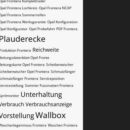
Opel Frontera Kompletträder
Opel Frontera Lochkreis
Opel Frontera NCAP
Opel Frontera Sommerreifen
Opel Frontera Werksgarantie
Opel Konfiguration
Opel Konfigurator
Opel Probefahrt
PDF Frontera
Plauderecke
Reichweite
Produktion Frontera
Rettungsdatenblatt Opel Fronte
Rettungskarte Opel Frontera
Scheibenwischer
Scheibenwischer Opel​ Frontera
Schmutzfänger
Schmutzfänger Frontera
Serviceposition
Servicestellung
Sommer Fussmatten Frontera
Unterhaltung
Spritmonitor
Verbrauch
Verbrauchsanzeige
Wallbox
Vorstellung
Waschanlagenmous Frontera
Waschen Frontera