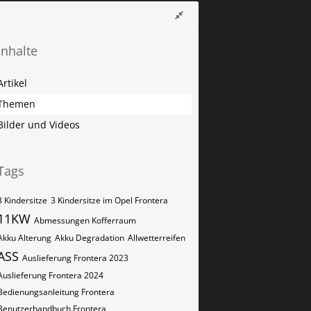
Inhalte
Artikel
Themen
Bilder und Videos
Tags
3 Kindersitze
3 Kindersitze im Opel Frontera
11KW
Abmessungen Kofferraum
Akku Alterung
Akku Degradation
Allwetterreifen
ASS
Auslieferung Frontera 2023
Auslieferung Frontera 2024
Bedienungsanleitung Frontera
Benutzerhandbuch Frontera