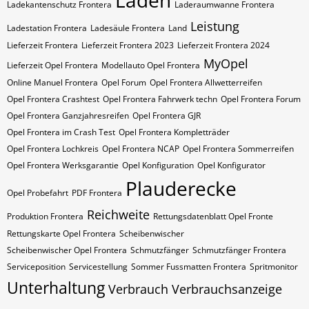
Laden
Ladekantenschutz Frontera
Laderaumwanne Frontera
Leistung
Ladestation Frontera
Ladesäule Frontera
Land
Lieferzeit Frontera
Lieferzeit Frontera 2023
Lieferzeit Frontera 2024
MyOpel
Lieferzeit Opel Frontera
Modellauto Opel Frontera
Online Manuel Frontera
Opel Forum
Opel Frontera Allwetterreifen
Opel Frontera Crashtest
Opel Frontera Fahrwerk techn
Opel Frontera Forum
Opel Frontera Ganzjahresreifen
Opel Frontera GJR
Opel Frontera im Crash Test
Opel Frontera Kompletträder
Opel Frontera Lochkreis
Opel Frontera NCAP
Opel Frontera Sommerreifen
Opel Frontera Werksgarantie
Opel Konfiguration
Opel Konfigurator
Plauderecke
Opel Probefahrt
PDF Frontera
Reichweite
Produktion Frontera
Rettungsdatenblatt Opel Fronte
Rettungskarte Opel Frontera
Scheibenwischer
Scheibenwischer Opel​ Frontera
Schmutzfänger
Schmutzfänger Frontera
Serviceposition
Servicestellung
Sommer Fussmatten Frontera
Spritmonitor
Unterhaltung
Verbrauch
Verbrauchsanzeige