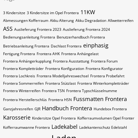
11KW
3 Kindersitze
3 Kindersitze im Opel Frontera
Abmessungen Kofferraum
Akku Alterung
Akku Degradation
Allwetterreifen
ASS
Auslieferung Frontera 2023
Auslieferung Frontera 2024
Bedienungsanleitung Frontera
Benutzerhandbuch Frontera
einphasig
Betriebsanleitung Frontera
Dachlast Frontera
Fertigung Frontera
Frontera AHK
Frontera Anhängelast
Frontera Anhängerkupplung
Frontera Ausstattung
Frontera Forum
Frontera Kompletträder
Frontera Konfiguration
Frontera Konfigurator
Frontera Lochkreis
Frontera Modelljahreswechsel
Frontera Probefahrt
Frontera Sommerreifen
Frontera Stützlast
Frontera Winterkompletträder
Frontera Winterreifen
Frontera​​​​ TSN
Frontera​​​​ Typschlüsselnumme
Fussmatten Frontera
Frontera​​​​​ Herstellerschlüs
Frontera​​​​​ HSN
Handbuch Frontera
Ganzjahresreifen
GJR
Hundebox Frontera
Karosserie
Kindersitze Opel Frontera
Kofferraumvolumen Opel Fronter
Ladekabel
Kofferraumwanne Frontera
Ladekantenschutz Edelstahl